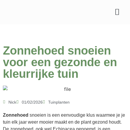
Soorten planten
Tips & verzorgin
Zonnehoed snoeien
voor een gezonde en
kleurrijke tuin
Nick
01/02/2026
Tuinplanten
Zonnehoed
snoeien is een eenvoudige klus waarmee je je
tuin elk jaar weer mooier maakt en de plant gezond houdt.
De zonnehoed, ook wel Echinacea genoemd, is een