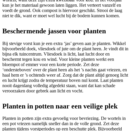
kun je het materiaal gewoon laten liggen. Het verteert vanzelf en
voedt de grond. Ook compost is hiervoor geschikt. Strooi de laag
niet te dik, want er moet wel lucht bij de bodem kunnen komen.
Beschermende jassen voor planten
Bij stevige vorst kun je een extra ‘jas’ geven aan je planten. Wikkel
bijvoorbeeld doek, vliesdoek of jute om de plant heen. Je vindt dit in
bijna elk tuincentrum. Vliesdoek is licht, laat lucht door en
beschermt tegen kou en wind. Voor kleine planten werkt een
bloempot of emmer voor een korte periode. Zet deze
‘ondersteboven’ over de plant heen als het ’s nachts gaat vriezen, en
haal hem er ’s ochtends weer af. Zorg dat de plant altijd genoeg licht
en lucht krijgt zodra de temperatuur boven nul komt. Laat planten
nooit dagenlang volledig afgedekt staan, want dat kan schade
veroorzaken door gebrek aan licht en vocht.
Planten in potten naar een veilige plek
Planten in potten zijn extra gevoelig voor bevriezing. De wortels in
een pot vriezen namelijk sneller dan in de volle grond. Zet deze
planten tijdens vorstperiodes op een beschutte plek. Bijvoorbeeld