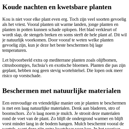
Koude nachten en kwetsbare planten
Kou is niet voor elke plant even erg. Toch zijn veel soorten gevoelig
als het vriest. Vooral planten uit warme landen, jonge planten en
planten in potten kunnen schade oplopen. Het blad verkleurt of
wordt slap, de stengels breken en soms sterft de hele plant af. Dit wil
je natuurlijk voorkomen. Door vooraf te weten welke planten
gevoelig zijn, kun je deze het beste beschermen bij lage
temperaturen.
Let bijvoorbeeld extra op mediterrane planten zoals olijfbomen,
citrusboompjes, fuchsia’s en exotische bloemen. Planten die pas zijn
geplant, hebben nog geen stevig wortelstelsel. Die lopen ook meer
risico op vorstschade.
Beschermen met natuurlijke materialen
Een eenvoudige en vriendelijke manier om je planten te beschermen
is met een laag natuurlijke materialen. Denk aan bladeren, stro of
boomschors. Zo’n laag noem je mulch. Je strooit deze materialen
rond de voet van de plant. Zo blijft de ondergrond warmer en blijft
vorst minder lang in de bodem hangen. Mulch beschermt vooral de
wortels, want deze zijn extra kwetsbaar voor kou. In het voorjaar