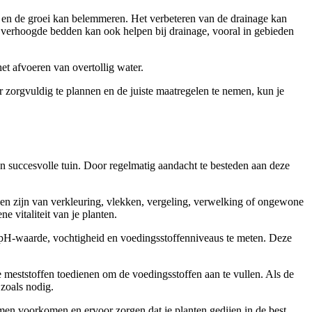
en en de groei kan belemmeren. Het verbeteren van de drainage kan
n verhoogde bedden kan ook helpen bij drainage, vooral in gebieden
et afvoeren van overtollig water.
r zorgvuldig te plannen en de juiste maatregelen te nemen, kun je
n succesvolle tuin. Door regelmatig aandacht te besteden aan deze
nen zijn van verkleuring, vlekken, vergeling, verwelking of ongewone
e vitaliteit van je planten.
e pH-waarde, vochtigheid en voedingsstoffenniveaus te meten. Deze
 meststoffen toedienen om de voedingsstoffen aan te vullen. Als de
 zoals nodig.
emen voorkomen en ervoor zorgen dat je planten gedijen in de best