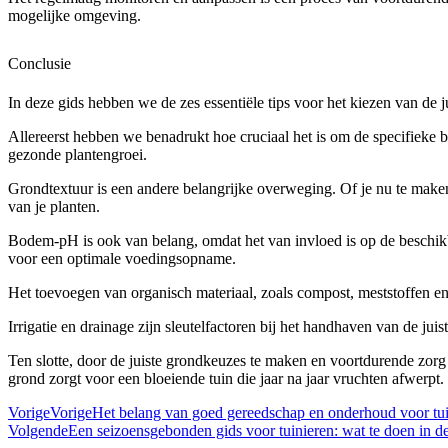
mogelijke omgeving.
Conclusie
In deze gids hebben we de zes essentiële tips voor het kiezen van de j
Allereerst hebben we benadrukt hoe cruciaal het is om de specifieke b
gezonde plantengroei.
Grondtextuur is een andere belangrijke overweging. Of je nu te maken h
van je planten.
Bodem-pH is ook van belang, omdat het van invloed is op de beschikb
voor een optimale voedingsopname.
Het toevoegen van organisch materiaal, zoals compost, meststoffen en 
Irrigatie en drainage zijn sleutelfactoren bij het handhaven van de j
Ten slotte, door de juiste grondkeuzes te maken en voortdurende zorg 
grond zorgt voor een bloeiende tuin die jaar na jaar vruchten afwerpt.
Vorige
Vorige
Het belang van goed gereedschap en onderhoud voor tui
Volgende
Een seizoensgebonden gids voor tuinieren: wat te doen in de 