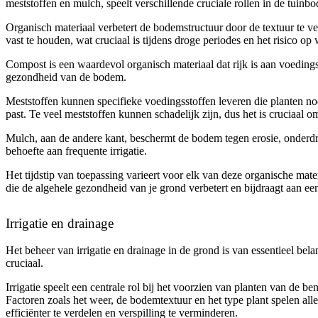
meststoffen en mulch, speelt verschillende cruciale rollen in de tuinb
Organisch materiaal verbetert de bodemstructuur door de textuur te 
vast te houden, wat cruciaal is tijdens droge periodes en het risico op
Compost is een waardevol organisch materiaal dat rijk is aan voeding
gezondheid van de bodem.
Meststoffen kunnen specifieke voedingsstoffen leveren die planten nod
past. Te veel meststoffen kunnen schadelijk zijn, dus het is cruciaal om
Mulch, aan de andere kant, beschermt de bodem tegen erosie, onderdr
behoefte aan frequente irrigatie.
Het tijdstip van toepassing varieert voor elk van deze organische mate
die de algehele gezondheid van je grond verbetert en bijdraagt aan een
Irrigatie en drainage
Het beheer van irrigatie en drainage in de grond is van essentieel bel
cruciaal.
Irrigatie speelt een centrale rol bij het voorzien van planten van de
Factoren zoals het weer, de bodemtextuur en het type plant spelen alle
efficiënter te verdelen en verspilling te verminderen.