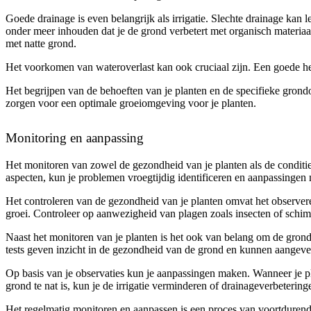
Goede drainage is even belangrijk als irrigatie. Slechte drainage kan
onder meer inhouden dat je de grond verbetert met organisch materia
met natte grond.
Het voorkomen van wateroverlast kan ook cruciaal zijn. Een goede hell
Het begrijpen van de behoeften van je planten en de specifieke grondo
zorgen voor een optimale groeiomgeving voor je planten.
Monitoring en aanpassing
Het monitoren van zowel de gezondheid van je planten als de conditie
aspecten, kun je problemen vroegtijdig identificeren en aanpassinge
Het controleren van de gezondheid van je planten omvat het observere
groei. Controleer op aanwezigheid van plagen zoals insecten of schimme
Naast het monitoren van je planten is het ook van belang om de gron
tests geven inzicht in de gezondheid van de grond en kunnen aangeve
Op basis van je observaties kun je aanpassingen maken. Wanneer je pl
grond te nat is, kun je de irrigatie verminderen of drainageverbeterin
Het regelmatig monitoren en aanpassen is een proces van voortdurende 