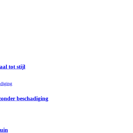
l tot stijl
zonder beschadiging
tuin