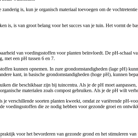
e zanderig is, kun je organisch materiaal toevoegen om de vochtretentie
en is, is van groot belang voor het succes van je tuin. Het vormt de b
aarheid van voedingsstoffen voor planten beïnvloedt. De pH-schaal vari
ng, met een pH tussen 6 en 7.
stoffen kunnen opnemen. In zure grondomstandigheden (lage pH) kunnen 
 andere kant, in basische grondomstandigheden (hoge pH), kunnen bepa
iken die beschikbaar zijn bij tuincentra. Als je de pH moet aanpassen,
organische materialen zoals compost gebruiken. Als je de pH wilt verh
 als je verschillende soorten planten kweekt, omdat ze variërende pH-v
t de voedingsstoffen die ze nodig hebben voor gezonde groei en ontwikk
 praktijk voor het bevorderen van gezonde grond en het stimuleren van 