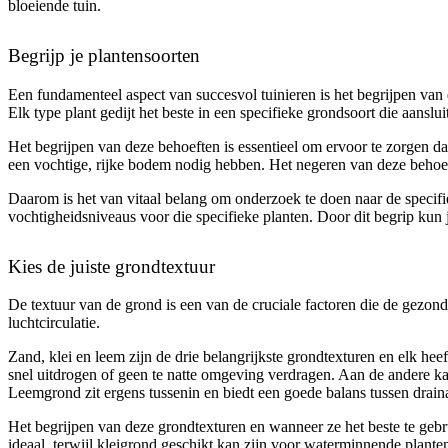
bloeiende tuin.
Begrijp je plantensoorten
Een fundamenteel aspect van succesvol tuinieren is het begrijpen van d
Elk type plant gedijt het beste in een specifieke grondsoort die aansl
Het begrijpen van deze behoeften is essentieel om ervoor te zorgen da
een vochtige, rijke bodem nodig hebben. Het negeren van deze behoefte
Daarom is het van vitaal belang om onderzoek te doen naar de specifi
vochtigheidsniveaus voor die specifieke planten. Door dit begrip kun
Kies de juiste grondtextuur
De textuur van de grond is een van de cruciale factoren die de gezond
luchtcirculatie.
Zand, klei en leem zijn de drie belangrijkste grondtexturen en elk he
snel uitdrogen of geen te natte omgeving verdragen. Aan de andere kan
Leemgrond zit ergens tussenin en biedt een goede balans tussen drain
Het begrijpen van deze grondtexturen en wanneer ze het beste te gebrui
ideaal, terwijl kleigrond geschikt kan zijn voor waterminnende planten