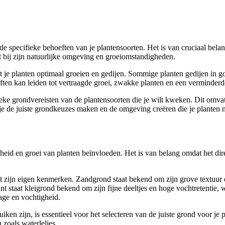
e specifieke behoeften van je plantensoorten. Het is van cruciaal belan
uit bij zijn natuurlijke omgeving en groeiomstandigheden.
t je planten optimaal groeien en gedijen. Sommige planten gedijen in go
n kan leiden tot vertraagde groei, zwakke planten en een verminderde o
eke grondvereisten van de plantensoorten die je wilt kweken. Dit omvat
 je de juiste grondkeuzes maken en de omgeving creëren die je planten 
heid en groei van planten beïnvloeden. Het is van belang omdat het dire
eft zijn eigen kenmerken. Zandgrond staat bekend om zijn grove textuur 
t staat kleigrond bekend om zijn fijne deeltjes en hoge vochtretentie, w
age en vochtigheid.
ken zijn, is essentieel voor het selecteren van de juiste grond voor je
 zoals waterlelies.