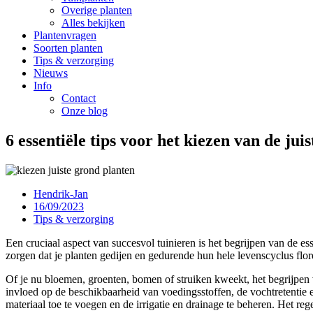
Overige planten
Alles bekijken
Plantenvragen
Soorten planten
Tips & verzorging
Nieuws
Info
Contact
Onze blog
6 essentiële tips voor het kiezen van de jui
Hendrik-Jan
16/09/2023
Tips & verzorging
Een cruciaal aspect van succesvol tuinieren is het begrijpen van de es
zorgen dat je planten gedijen en gedurende hun hele levenscyclus florer
Of je nu bloemen, groenten, bomen of struiken kweekt, het begrijpen v
invloed op de beschikbaarheid van voedingsstoffen, de vochtretentie
materiaal toe te voegen en de irrigatie en drainage te beheren. Het r