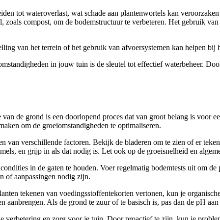
 leiden tot wateroverlast, wat schade aan plantenwortels kan veroorzak
al, zoals compost, om de bodemstructuur te verbeteren. Het gebruik va
ing van het terrein of het gebruik van afvoersystemen kan helpen bij h
mstandigheden in jouw tuin is de sleutel tot effectief waterbeheer. Doo
 van de grond is een doorlopend proces dat van groot belang is voor ee
n maken om de groeiomstandigheden te optimaliseren.
n van verschillende factoren. Bekijk de bladeren om te zien of er teke
ls, en grijp in als dat nodig is. Let ook op de groeisnelheid en algemen
dcondities in de gaten te houden. Voer regelmatig bodemtests uit om d
n of aanpassingen nodig zijn.
anten tekenen van voedingsstoffentekorten vertonen, kun je organische
gen aanbrengen. Als de grond te zuur of te basisch is, pas dan de pH aan
verbetering en zorg voor je tuin. Door proactief te zijn, kun je probl