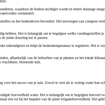
odem.
veranderen, waardoor de bodem luchtiger wordt en betere drainage mog
 waterverlies vermindert.
sstoffen en het bodemleven bevordert. Het toevoegen van compost verrij
ig hebben. Het is belangrijk om te begrijpen welke voedingsstoffen je 
 de juiste dosering toe te passen.
ukt onkruidgroei en helpt de bodemtemperatuur te reguleren. Het is vo
rialen, afhankelijk van de behoeften van je planten en het lokale klima
 vruchtbare, bloeiende tuin.
ang voor het succes van je tuin. Zowel te veel als te weinig water kan s
 benodigde hoeveelheid water. Het is belangrijk om te begrijpen hoevee
maal een rol bij het bepalen van de juiste irrigatiehoeveelheid. Het geb