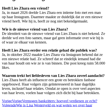
Heeft Lies Zhara een vriend?
Ja, in maart 2026 deelde Lies Zhara een intieme foto met een man
op haar Instagram. Daarmee maakte ze duidelijk dat ze een nieuwe
vriend heeft. Wie hij is, heeft ze nog niet bekendgemaakt.
Wie is de nieuwe vriend van Lies Zhara?
De identiteit van de nieuwe vriend van Lies Zhara is niet bekend. Ze
deelde wel een foto samen, maar gaf geen informatie over wie hij is
of waar ze elkaar van kennen.
Heeft Lies Zhara eerder een relatie gehad die publiek was?
Ja, in oktober 2022 maakte Lies Zhara via Instagram bekend dat ze
een nieuwe relatie had. Ze schreef dat ze eindelijk iemand had die
van haar houdt om wie ze is van binnen. Die post kreeg ruim 58.000
likes.
Waarom trekt het liefdesleven van Lies Zhara zoveel aandacht?
Lies Zhara heeft als influencer een grote en betrokken fanbase
opgebouwd. Haar volgers zijn geïnteresseerd in haar dagelijks
leven, inclusief haar relaties. Omdat ze open is over veel aspecten
van haar leven, voelen haar volgers zich dicht bij haar betrokken.
Vorige
Vorige
Vermogen bankzitters: hoeveel verdienen ze echt?
Volgende
Wie is Lisa Westerveld en wat weten we over haar