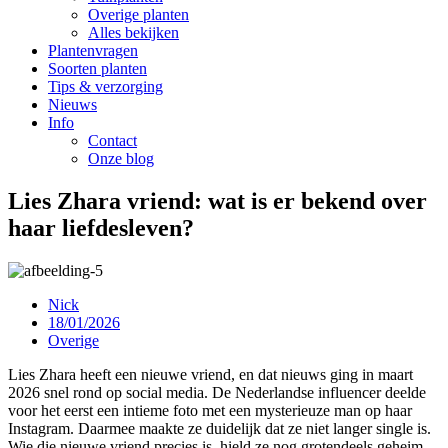
Overige planten
Alles bekijken
Plantenvragen
Soorten planten
Tips & verzorging
Nieuws
Info
Contact
Onze blog
Lies Zhara vriend: wat is er bekend over
haar liefdesleven?
Nick
18/01/2026
Overige
Lies Zhara heeft een nieuwe vriend, en dat nieuws ging in maart
2026 snel rond op social media. De Nederlandse influencer deelde
voor het eerst een intieme foto met een mysterieuze man op haar
Instagram. Daarmee maakte ze duidelijk dat ze niet langer single is.
Wie die nieuwe vriend precies is, hield ze nog grotendeels geheim.