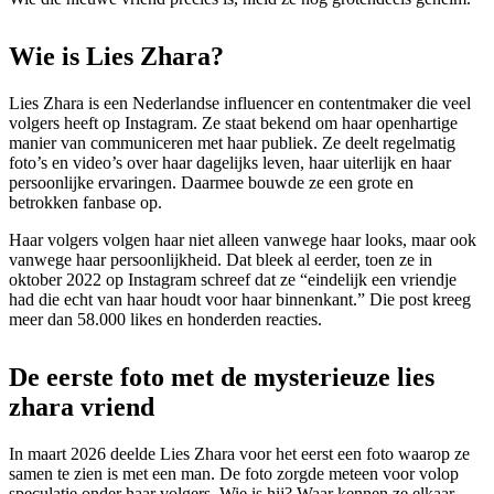
Wie is Lies Zhara?
Lies Zhara is een Nederlandse influencer en contentmaker die veel
volgers heeft op Instagram. Ze staat bekend om haar openhartige
manier van communiceren met haar publiek. Ze deelt regelmatig
foto’s en video’s over haar dagelijks leven, haar uiterlijk en haar
persoonlijke ervaringen. Daarmee bouwde ze een grote en
betrokken fanbase op.
Haar volgers volgen haar niet alleen vanwege haar looks, maar ook
vanwege haar persoonlijkheid. Dat bleek al eerder, toen ze in
oktober 2022 op Instagram schreef dat ze “eindelijk een vriendje
had die echt van haar houdt voor haar binnenkant.” Die post kreeg
meer dan 58.000 likes en honderden reacties.
De eerste foto met de mysterieuze lies
zhara vriend
In maart 2026 deelde Lies Zhara voor het eerst een foto waarop ze
samen te zien is met een man. De foto zorgde meteen voor volop
speculatie onder haar volgers. Wie is hij? Waar kennen ze elkaar