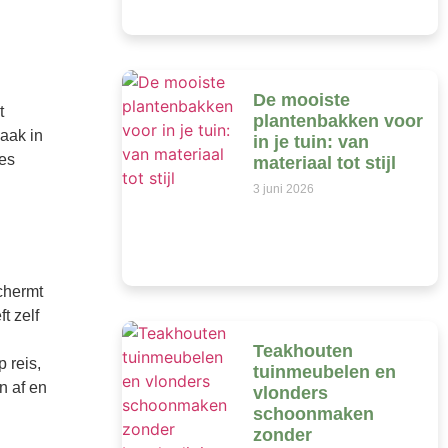
De mooiste
t
plantenbakken voor
vaak in
in je tuin: van
zes
materiaal tot stijl
3 juni 2026
chermt
t zelf
Teakhouten
 reis,
tuinmeubelen en
n af en
vlonders
schoonmaken
zonder