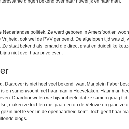
 interessante dingen bekend over haar huwelijk en haar man.
de Nederlandse politiek. Ze werd geboren in Amersfoort en woon
e Vrijheid, ook wel de PVV genoemd. De afgelopen tijd was zij 
 Ze staat bekend als iemand die direct praat en duidelijke keu
ijna niet over haar privéleven.
ber
d. Daarover is niet heel veel bekend, want Marjolein Faber bes
uwd is en samenwoont met haar man in Hoevelaken. Haar man heef
leven. Daardoor weten we bijvoorbeeld dat ze samen graag tijd
-jitsu, maken ze tochten met paarden op de Veluwe en gaan ze op
t gezin niet te veel in de openbaarheid komt. Toch geeft haar ma
illende blogs.