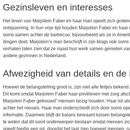
Gezinsleven en interesses
Het leven van Marjolein Faber en haar man speelt zich grotende
ontspanning. In hun vrije tijd houden Marjolein Faber en haar 
soms samen achter de barbecue, bijvoorbeeld als ze in Amerik
dingen doet. Marjolein’s man beschrijft in zijn blogs ook som
verhalen laten zien dat ze naast hun werk samen genieten van
andere gezinnen in Nederland.
Afwezigheid van details en de 
Hoewel de belangstelling groot is, zijn niet alle feitjes beke
Dit komt omdat Marjolein Faber haar privéleven met zorg afsche
Marjolein Faber getrouwd” mensen bezig houden. Haar rol als
achter het nieuws. Haar man onderscheidt zich door soms open 
informatie. Daarmee blijft de balans bewaard tussen belangst
te weten dat dit soort onderwerpen bestaan omdat mensen zic
speelt hierbij een rol, doordat het laat zien hoeveel mensen, n