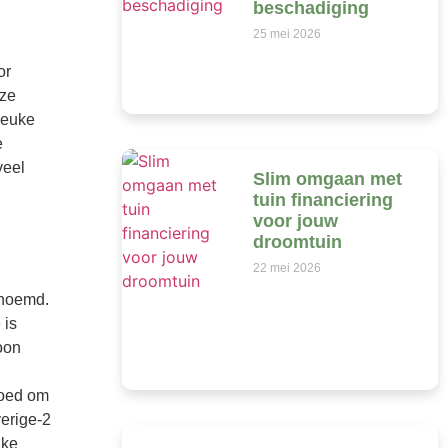
beschadiging
25 mei 2026
or
 ze
leuke
e
veel
Slim omgaan met
tuin financiering
voor jouw
droomtuin
22 mei 2026
enoemd.
 is
oon
goed om
erige-2
jke