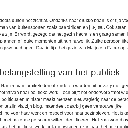
els buiten het zicht af. Ondanks haar drukke baan is er tijd vo
man van buitensporten zoals paardrijden en jiu-jitsu. Ook staan
a zijn. Er wordt gezegd dat het gezin hecht is en graag samen 
s plannen of leuke momenten uit hun huwelijk. Zulke persoonlijk
 gewone dingen. Daarin lijkt het gezin van Marjolein Faber op 
belangstelling van het publiek
nd. Namen van familieleden of kinderen worden uit privacy niet g
rmt van haar politieke werk. Toch blijft het onderwerp “met wie
 politicus en minister maakt mensen nieuwsgierig naar de pers
te zijn via zijn blog, maar deelt daarbij geen vertrouwelijke
elling voor haar werk en respect voor haar gezinsleven. Het is 
h met bekende personen willen identificeren. Het zoekwoord ov
aast het politieke werk, ook nieuwsgierig zijn naar het persoonli