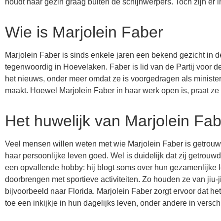
houdt haar gezin graag buiten de schijnwerpers. Toch zijn er
Wie is Marjolein Faber
Marjolein Faber is sinds enkele jaren een bekend gezicht in 
tegenwoordig in Hoevelaken. Faber is lid van de Partij voor d
het nieuws, onder meer omdat ze is voorgedragen als minister.
maakt. Hoewel Marjolein Faber in haar werk open is, praat ze b
Het huwelijk van Marjolein Fa
Veel mensen willen weten met wie Marjolein Faber is getrouw
haar persoonlijke leven goed. Wel is duidelijk dat zij getro
een opvallende hobby: hij blogt soms over hun gezamenlijke 
doorbrengen met sportieve activiteiten. Zo houden ze van jiu
bijvoorbeeld naar Florida. Marjolein Faber zorgt ervoor dat he
toe een inkijkje in hun dagelijks leven, onder andere in versch