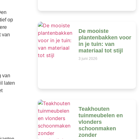
Den
tief op
tere
De mooiste
t van
plantenbakken voor
in je tuin: van
materiaal tot stijl
3 juni 2026
g van
l laten
et
Teakhouten
tuinmeubelen en
vlonders
schoonmaken
zonder
kanten.