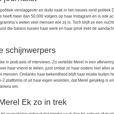
politiek verslaggever en duikt vaak in het nieuws rond politiek 
 Ze heeft meer dan 50.000 volgers op haar Instagram en is ook ac
ramma’s weten veel mensen wie zij is. Toch blijft ze een nuch
 juist die balans tussen haar werk en haar privé trekt de aandach
de schijnwerpers
ake in podcasts of interviews. Zo vertelde Merel in een afleverin
 haar vriend te delen, juist omdat ze haar ouders niet alles wi
l mensen. Ondanks haar bekendheid blijft haar relatie buiten h
e-2 platforms of uit haar eigen woorden, dat Merel gelukkig is en
camera om.
erel Ek zo in trek
ij journalisten gebeurt dat minder vaak dan bij acteurs of muzi