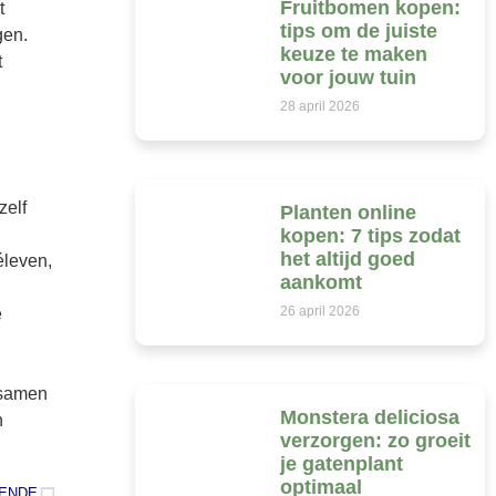
Fruitbomen kopen:
t
tips om de juiste
gen.
keuze te maken
t
voor jouw tuin
28 april 2026
zelf
Planten online
kopen: 7 tips zodat
het altijd goed
éleven,
aankomt
26 april 2026
e
 samen
Monstera deliciosa
n
verzorgen: zo groeit
je gatenplant
optimaal
ENDE