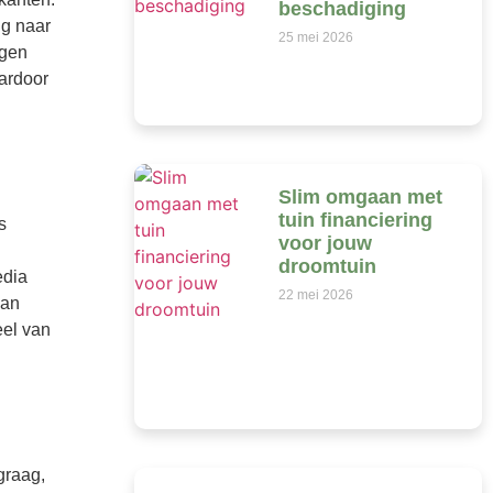
beschadiging
ig naar
25 mei 2026
igen
ardoor
Slim omgaan met
tuin financiering
s
voor jouw
droomtuin
edia
22 mei 2026
dan
eel van
graag,