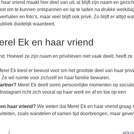
 haar vriend maakt hier deel van uit, al blijft zijn naam en gezich
juist om te kunnen ontspannen en op te laden na drukke werkda
len en foto’s, maar veel blijft ook privé. Zo blijft er altijd wa
ubliek duidelijk waardeert.
rel Ek en haar vriend
nd. Hoewel ze zijn naam en privéleven niet vaak deelt, heeft ze 
erel Ek kiest er bewust voor om het grootste deel van haar priv
. Ze wil ruimte voor zichzelf en haar familie bewaren.
partner?
Merel Ek deelt soms persoonlijke momenten op social
 Instagram richt zich vooral op haar werk en af en toe op een
 en haar vriend?
We weten dat Merel Ek en haar vriend graag
ctiviteiten, zoals wandelen of samen tijd doorbrengen, maar geve
VOLG