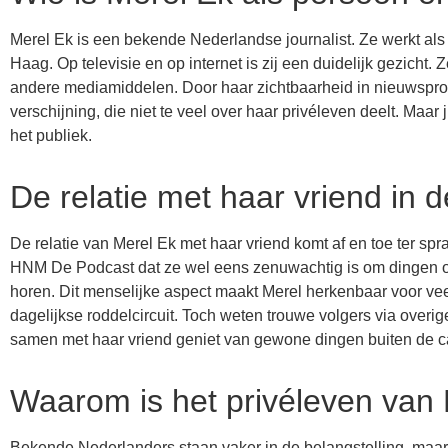
Merel Ek is een bekende Nederlandse journalist. Ze werkt als 
Haag. Op televisie en op internet is zij een duidelijk gezicht.
andere mediamiddelen. Door haar zichtbaarheid in nieuwsprog
verschijning, die niet te veel over haar privéleven deelt. Maar
het publiek.
De relatie met haar vriend in 
De relatie van Merel Ek met haar vriend komt af en toe ter spr
HNM De Podcast dat ze wel eens zenuwachtig is om dingen over
horen. Dit menselijke aspect maakt Merel herkenbaar voor vee
dagelijkse roddelcircuit. Toch weten trouwe volgers via overig
samen met haar vriend geniet van gewone dingen buiten de 
Waarom is het privéleven van M
Bekende Nederlanders staan vaker in de belangstelling, maar b