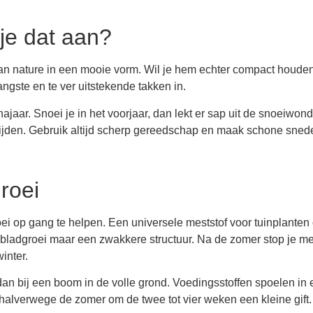
je dat aan?
van nature in een mooie vorm. Wil je hem echter compact houden
ngste en te ver uitstekende takken in.
najaar. Snoei je in het voorjaar, dan lekt er sap uit de snoeiwon
rmijden. Gebruik altijd scherp gereedschap en maak schone sned
roei
ei op gang te helpen. Een universele meststof voor tuinplanten 
el bladgroei maar een zwakkere structuur. Na de zomer stop je me
inter.
dan bij een boom in de volle grond. Voedingsstoffen spoelen in 
 halverwege de zomer om de twee tot vier weken een kleine gift.