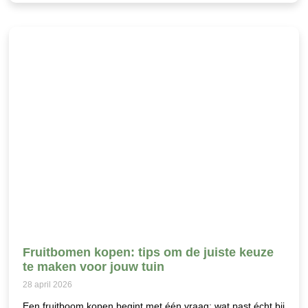
Fruitbomen kopen: tips om de juiste keuze
te maken voor jouw tuin
28 april 2026
Een fruitboom kopen begint met één vraag: wat past écht bij