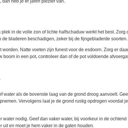
 dan heb je er jaren plezier van.
lek in de volle zon of lichte halfschaduw werkt het best. Zorg 
n de bladeren beschadigen, zeker bij de fijngebladerde soorten.
t worden. Natte voeten zijn funest voor de esdoorn. Zorg er da
ouw boom in een pot, controleer dan of de pot voldoende afvoerga
?
 water als de bovenste laag van de grond droog aanvoelt. Gee
opnemen. Vervolgens laat je de grond rustig opdrogen voordat je
er water nodig. Geef dan vaker water, bij voorkeur in de ochtend 
er uit en moet je hem vaker in de gaten houden.