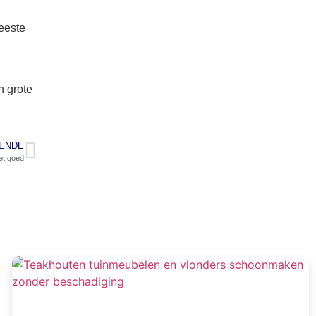
meeste
n grote
ENDE
et goed