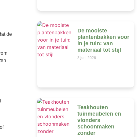
De mooiste
dat de
plantenbakken voor
in je tuin: van
materiaal tot stijl
arom
3 juni 2026
ten
f
Teakhouten
tuinmeubelen en
vlonders
schoonmaken
of
zonder