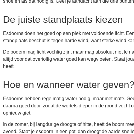
snoeien als dat nodig is. Geef je aandacht aan die drie punten,
De juiste standplaats kiezen
Esdoorns doen het goed op een plek met voldoende licht. Een p
standplaats beschut is tegen harde wind, want sterke wind ka
De bodem mag licht vochtig zijn, maar mag absoluut niet te na
altijd voor dat overtollig water goed kan wegvloeien. Staat j
heeft.
Hoe en wanneer water geven
Esdoorns hebben regelmatig water nodig, maar met mate. Geef
daarna goed door, zodat de wortels dieper in de grond vocht 
opnieuw giet.
In de zomer, bij langdurige droogte of hitte, heeft de boom me
avond. Staat je esdoorn in een pot, dan droogt de aarde snell