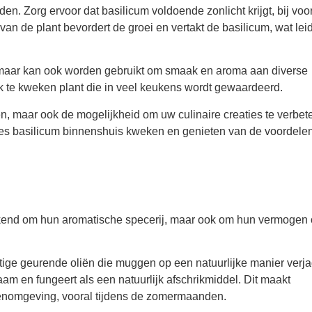
n. Zorg ervoor dat basilicum voldoende zonlicht krijgt, bij voo
n de plant bevordert de groei en vertakt de basilicum, wat leidt
n, maar kan ook worden gebruikt om smaak en aroma aan diverse
jk te kweken plant die in veel keukens wordt gewaardeerd.
n, maar ook de mogelijkheid om uw culinaire creaties te verbet
cces basilicum binnenshuis kweken en genieten van de voordele
)
ekend om hun aromatische specerij, maar ook om hun vermogen
tige geurende oliën die muggen op een natuurlijke manier verj
m en fungeert als een natuurlijk afschrikmiddel. Dit maakt
nenomgeving, vooral tijdens de zomermaanden.