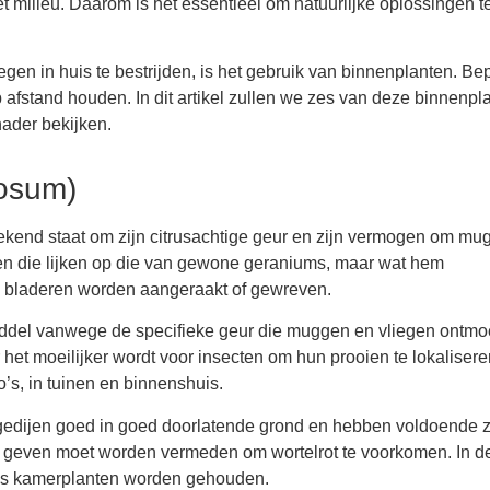
t milieu. Daarom is het essentieel om natuurlijke oplossingen t
gen in huis te bestrijden, is het gebruik van binnenplanten. B
fstand houden. In dit artikel zullen we zes van deze binnenpl
nader bekijken.
rosum)
bekend staat om zijn citrusachtige geur en zijn vermogen om mu
ren die lijken op die van gewone geraniums, maar wat hem
de bladeren worden aangeraakt of gewreven.
iddel vanwege de specifieke geur die muggen en vliegen ontmo
et moeilijker wordt voor insecten om hun prooien te lokaliseren
’s, in tuinen en binnenshuis.
gedijen goed in goed doorlatende grond en hebben voldoende z
er geven moet worden vermeden om wortelrot te voorkomen. In de
als kamerplanten worden gehouden.