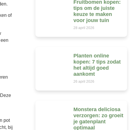
Fruitbomen kopen:
den.
tips om de juiste
keuze te maken
ken of
voor jouw tuin
28 april 2026
w
p een
Planten online
kopen: 7 tips zodat
het altijd goed
aankomt
eren
26 april 2026
. Deze
Monstera deliciosa
verzorgen: zo groeit
n pot
je gatenplant
optimaal
ht, bij