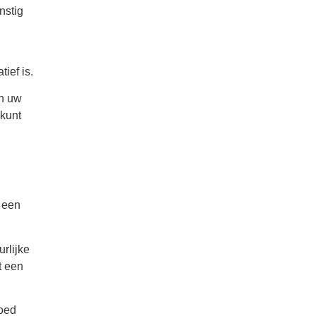
nstig
ief is.
an uw
 kunt
 een
rlijke
t een
goed