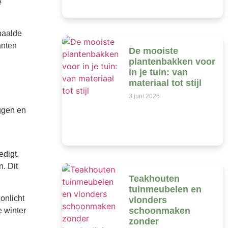
e
epaalde
anten
De mooiste
plantenbakken voor
in je tuin: van
materiaal tot stijl
3 juni 2026
ggen en
edigt.
. Dit
Teakhouten
tuinmeubelen en
onlicht
vlonders
schoonmaken
 winter
zonder