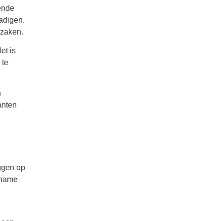
ende
hadigen.
rzaken.
et is
 te
n
anten
ggen op
gename