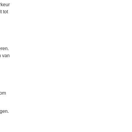
rkeur
 tot
eren.
n van
 om
agen.