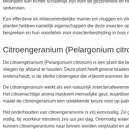
bestrijden kan echter schadelijk zijn voor de gezondheid en he
verkennen.
Een effectieve en milieuvriendelijke manier om muggen en vlie
planten hebben namelijk eigenschappen die deze insecten op a
bespreken en hun voordelen voor insectenbestrijding in huis 
Citroengeranium (Pelargonium cit
De citroengeranium (Pelargonium citrosum) is een plant die 
vliegen op afstand te houden. Deze plant heeft groene blade
onderscheidt, is de sterke citroengeur die vrijkomt wanneer 
De citroengeranium werkt als een natuurlijk insectenafweerm
Het citroenachtige aroma maskeert menselijke geur, waardoor h
maakt de citroengeranium een uitstekende keuze voor op patio
Het onderhouden van citroengeraniums is vrij eenvoudig. Ze 
nodig, bij voorkeur minstens zes uur per dag. Overmatig wat
kunnen citroengeraniums naar binnen worden verplaatst en 