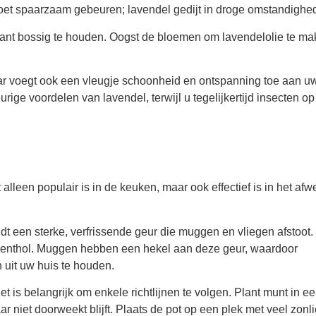
oet spaarzaam gebeuren; lavendel gedijt in droge omstandighe
lant bossig te houden. Oogst de bloemen om lavendelolie te ma
aar voegt ook een vleugje schoonheid en ontspanning toe aan u
ige voordelen van lavendel, terwijl u tegelijkertijd insecten o
 alleen populair is in de keuken, maar ook effectief is in het afw
t een sterke, verfrissende geur die muggen en vliegen afstoot
ls menthol. Muggen hebben een hekel aan deze geur, waardoor
 uit uw huis te houden.
is belangrijk om enkele richtlijnen te volgen. Plant munt in ee
niet doorweekt blijft. Plaats de pot op een plek met veel zonlic