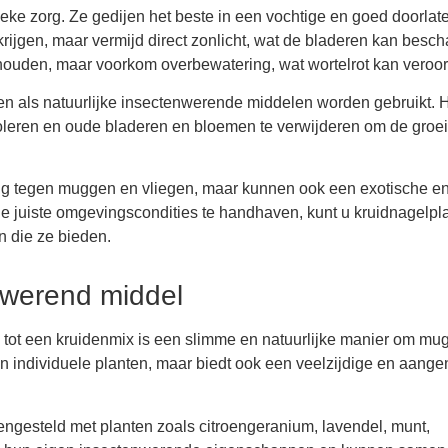
eke zorg. Ze gedijen het beste in een vochtige en goed doorlat
krijgen, maar vermijd direct zonlicht, wat de bladeren kan besc
 houden, maar voorkom overbewatering, wat wortelrot kan veroo
n als natuurlijke insectenwerende middelen worden gebruikt. H
oleren en oude bladeren en bloemen te verwijderen om de groei
ing tegen muggen en vliegen, maar kunnen ook een exotische e
de juiste omgevingscondities te handhaven, kunt u kruidnagelpl
 die ze bieden.
nwerend middel
 tot een kruidenmix is een slimme en natuurlijke manier om mu
dan individuele planten, maar biedt ook een veelzijdige en aan
gesteld met planten zoals citroengeranium, lavendel, munt,