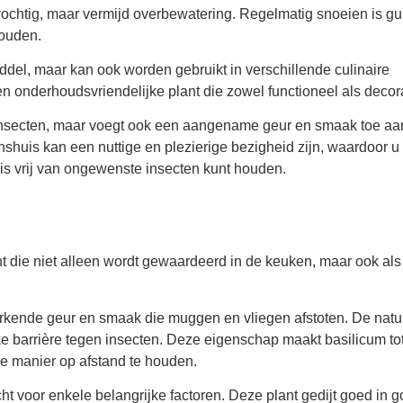
ochtig, maar vermijd overbewatering. Regelmatig snoeien is gu
houden.
del, maar kan ook worden gebruikt in verschillende culinaire
n onderhoudsvriendelijke plant die zowel functioneel als decorat
n insecten, maar voegt ook een aangename geur en smaak toe a
huis kan een nuttige en plezierige bezigheid zijn, waardoor u
huis vrij van ongewenste insecten kunt houden.
t die niet alleen wordt gewaardeerd in de keuken, maar ook als
kende geur en smaak die muggen en vliegen afstoten. De natuu
lijke barrière tegen insecten. Deze eigenschap maakt basilicum to
e manier op afstand te houden.
t voor enkele belangrijke factoren. Deze plant gedijt goed in 