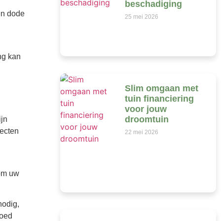
beschadiging
en dode
25 mei 2026
ng kan
Slim omgaan met
tuin financiering
voor jouw
droomtuin
ijn
ecten
22 mei 2026
 om uw
nodig,
goed